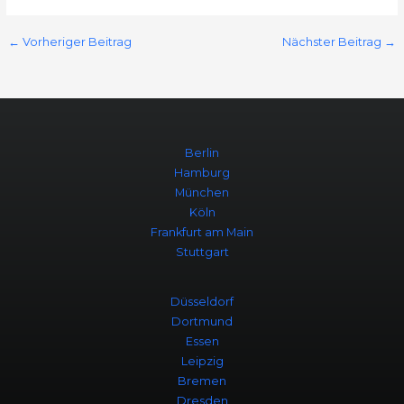
←
Vorheriger Beitrag
Nächster Beitrag
→
Berlin
Hamburg
München
Köln
Frankfurt am Main
Stuttgart
Düsseldorf
Dortmund
Essen
Leipzig
Bremen
Dresden