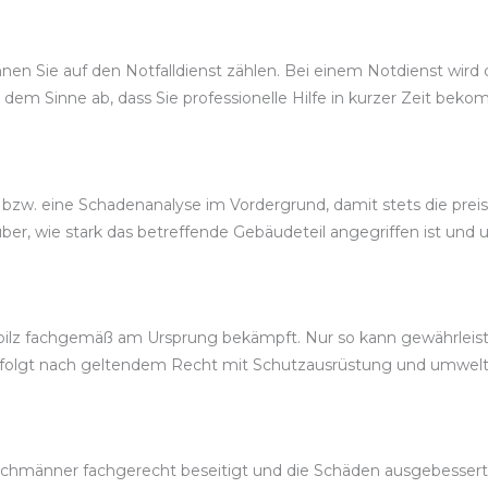
en Sie auf den Notfalldienst zählen. Bei einem Notdienst wird 
 dem Sinne ab, dass Sie professionelle Hilfe in kurzer Zeit bek
bzw. eine Schadenanalyse im Vordergrund, damit stets die prei
r, wie stark das betreffende Gebäudeteil angegriffen ist und u
ilz fachgemäß am Ursprung bekämpft. Nur so kann gewährleiste
rfolgt nach geltendem Recht mit Schutzausrüstung und umwel
hmänner fachgerecht beseitigt und die Schäden ausgebessert. Je