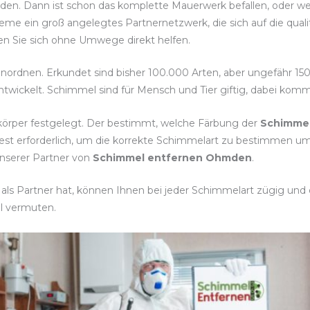
unden. Dann ist schon das komplette Mauerwerk befallen, oder w
eme ein groß angelegtes Partnernetzwerk, die sich auf die qua
ssen Sie sich ohne Umwege direkt helfen.
einordnen. Erkundet sind bisher 100.000 Arten, aber ungefähr 1
twickelt. Schimmel sind für Mensch und Tier giftig, dabei komm
körper festgelegt. Der bestimmt, welche Färbung der
Schimme
test erforderlich, um die korrekte Schimmelart zu bestimme
unserer Partner von
Schimmel entfernen Ohmden
.
s Partner hat, können Ihnen bei jeder Schimmelart zügig und ef
l vermuten.