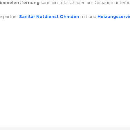
immelentfernung
kann ein Totalschaden am Gebäude unterb
nspartner
Sanitär Notdienst Ohmden
mit und
Heizungsserv