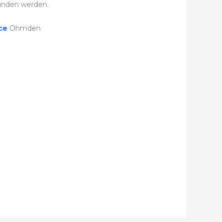
unden werden.
ice
Ohmden