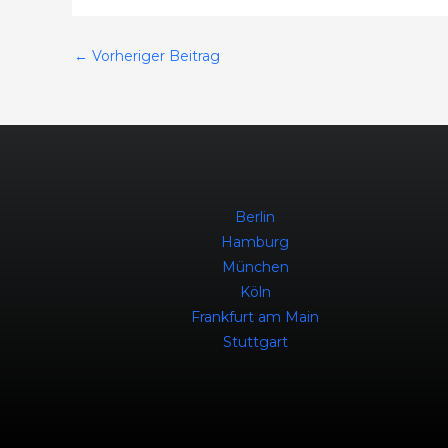
←
Vorheriger Beitrag
Berlin
Hamburg
München
Köln
Frankfurt am Main
Stuttgart