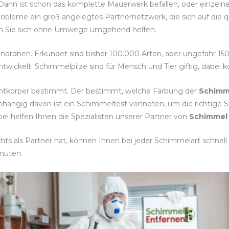
 Dann ist schon das komplette Mauerwerk befallen, oder einzeln
robleme ein groß angelegtes Partnernetzwerk, die sich auf die 
assen Sie sich ohne Umwege umgehend helfen.
einordnen. Erkundet sind bisher 100.000 Arten, aber ungefähr 15
twickelt. Schimmelpilze sind für Mensch und Tier giftig, dabei
chtkörper bestimmt. Der bestimmt, welche Färbung der
Schimm
bhängig davon ist ein Schimmeltest vonnöten, um die richtig
 helfen Ihnen die Spezialisten unserer Partner von
Schimmel 
s als Partner hat, können Ihnen bei jeder Schimmelart schnell u
muten.