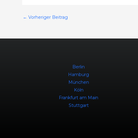
←
Vorheriger Beitrag
Berlin
Hamburg
München
Köln
Frankfurt am Main
Stuttgart