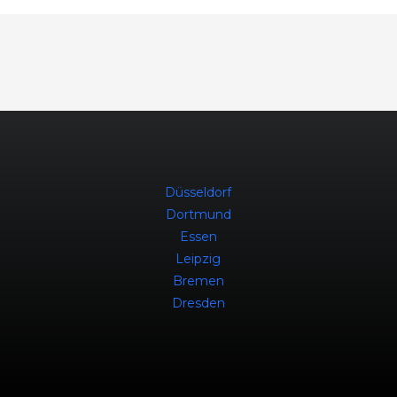
Düsseldorf
Dortmund
Essen
Leipzig
Bremen
Dresden