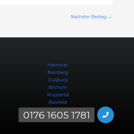
Nächster Beitrag
→
Hannover
Nürnberg
Duisburg
Bochum
Wuppertal
Bielefeld