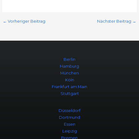
←
Vorheriger Beitrag
Nächster Beitrag
→
Berlin
Hamburg
München
Köln
Frankfurt am Main
Stuttgart
Düsseldorf
Dortmund
Essen
Leipzig
Bremen