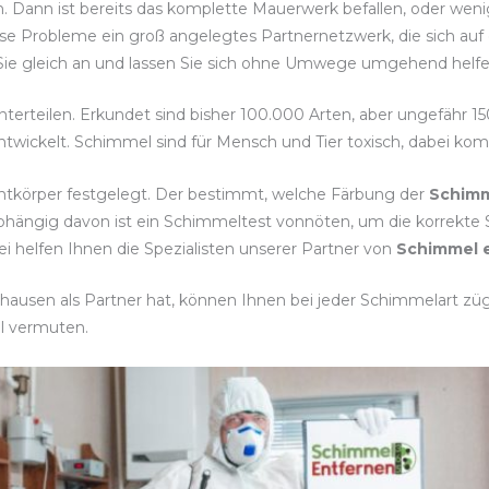
n. Dann ist bereits das komplette Mauerwerk befallen, oder wen
se Probleme ein groß angelegtes Partnernetzwerk, die sich auf d
 Sie gleich an und lassen Sie sich ohne Umwege umgehend helfe
unterteilen. Erkundet sind bisher 100.000 Arten, aber ungefähr 
twickelt. Schimmel sind für Mensch und Tier toxisch, dabei ko
htkörper festgelegt. Der bestimmt, welche Färbung der
Schimm
bhängig davon ist ein Schimmeltest vonnöten, um die korrek
 helfen Ihnen die Spezialisten unserer Partner von
Schimmel e
hausen als Partner hat, können Ihnen bei jeder Schimmelart zügi
l vermuten.