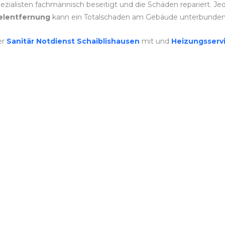
ialisten fachmännisch beseitigt und die Schäden repariert. Jeder 
lentfernung
kann ein Totalschaden am Gebäude unterbunden
er
Sanitär Notdienst Schaiblishausen
mit und
Heizungsserv