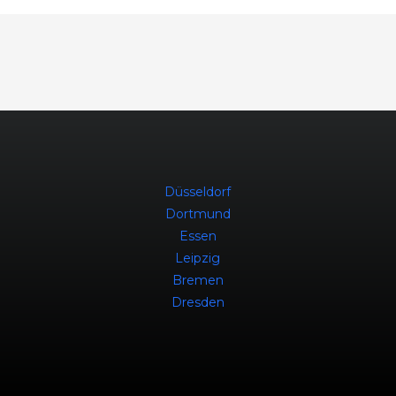
Düsseldorf
Dortmund
Essen
Leipzig
Bremen
Dresden