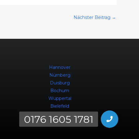
Nächster Beitrag
→
Hannover
Nürnberg
Duisburg
Bochum
Wuppertal
Bielefeld