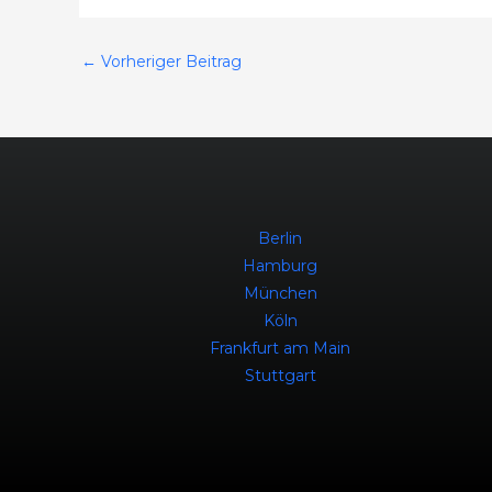
←
Vorheriger Beitrag
Berlin
Hamburg
München
Köln
Frankfurt am Main
Stuttgart