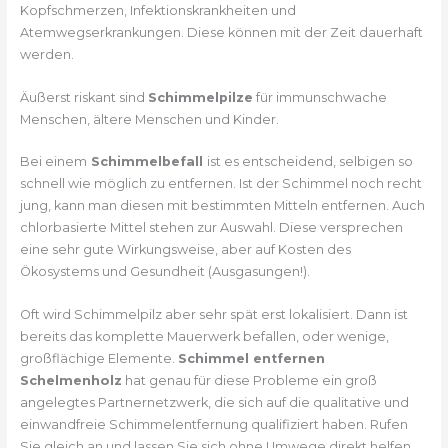
Kopfschmerzen, Infektionskrankheiten und
Atemwegserkrankungen. Diese können mit der Zeit dauerhaft
werden.
Äußerst riskant sind
Schimmelpilze
für immunschwache
Menschen, ältere Menschen und Kinder.
Bei einem
Schimmelbefall
ist es entscheidend, selbigen so
schnell wie möglich zu entfernen. Ist der Schimmel noch recht
jung, kann man diesen mit bestimmten Mitteln entfernen. Auch
chlorbasierte Mittel stehen zur Auswahl. Diese versprechen
eine sehr gute Wirkungsweise, aber auf Kosten des
Ökosystems und Gesundheit (Ausgasungen!).
Oft wird Schimmelpilz aber sehr spät erst lokalisiert. Dann ist
bereits das komplette Mauerwerk befallen, oder wenige,
großflächige Elemente.
Schimmel entfernen
Schelmenholz
hat genau für diese Probleme ein groß
angelegtes Partnernetzwerk, die sich auf die qualitative und
einwandfreie Schimmelentfernung qualifiziert haben. Rufen
Sie gleich an und lassen Sie sich ohne Umwege direkt helfen.