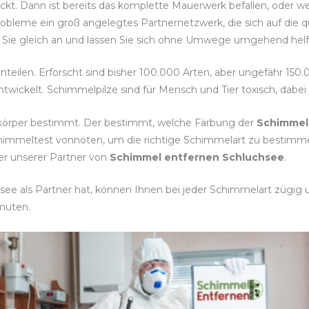
eckt. Dann ist bereits das komplette Mauerwerk befallen, oder 
obleme ein groß angelegtes Partnernetzwerk, die sich auf die q
n Sie gleich an und lassen Sie sich ohne Umwege umgehend helf
inteilen. Erforscht sind bisher 100.000 Arten, aber ungefähr 15
twickelt. Schimmelpilze sind für Mensch und Tier toxisch, dabe
tkörper bestimmt. Der bestimmt, welche Färbung der
Schimmel
Schimmeltest vonnöten, um die richtige Schimmelart zu best
er unserer Partner von
Schimmel entfernen Schluchsee
.
ee als Partner hat, können Ihnen bei jeder Schimmelart zügig un
muten.