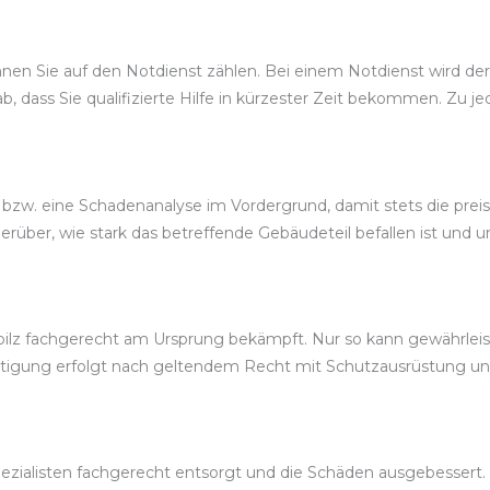
n Sie auf den Notdienst zählen. Bei einem Notdienst wird der Au
, dass Sie qualifizierte Hilfe in kürzester Zeit bekommen. Zu je
bzw. eine Schadenanalyse im Vordergrund, damit stets die prei
über, wie stark das betreffende Gebäudeteil befallen ist und u
ilz fachgerecht am Ursprung bekämpft. Nur so kann gewährleist
itigung erfolgt nach geltendem Recht mit Schutzausrüstung u
zialisten fachgerecht entsorgt und die Schäden ausgebessert. 