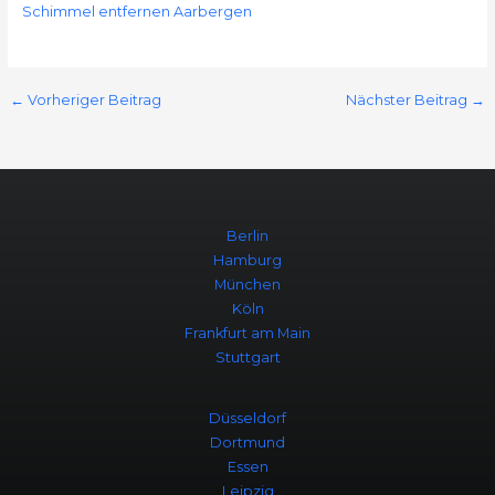
Schimmel entfernen Aarbergen
←
Vorheriger Beitrag
Nächster Beitrag
→
Berlin
Hamburg
München
Köln
Frankfurt am Main
Stuttgart
Düsseldorf
Dortmund
Essen
Leipzig