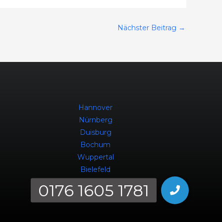
Nächster Beitrag
→
Hannover
Nürnberg
Duisburg
Bochum
Wuppertal
Bielefeld