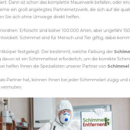
isiert. Dann ist schon das komplette Mauerwerk befallen, oder e
leme ein groß angelegtes Partnernetzwerk, die sich auf die qua
ssen Sie sich ohne Umwege direkt helfen.
inordnen. Erforscht sind bisher 100.000 Arten, aber ungefähr 15
twickelt. Schimmel sind für Mensch und Tier giftig, dabei komm
htkörper festgelegt. Der bestimmt, welche Färbung der
Schimm
 davon ist ein Schimmeltest erforderlich, um die korrekte Sc
 helfen Ihnen die Spezialisten unserer Partner von
Schimmel 
ls Partner hat, können Ihnen bei jeder Schimmelart zügig und ef
 vermuten.