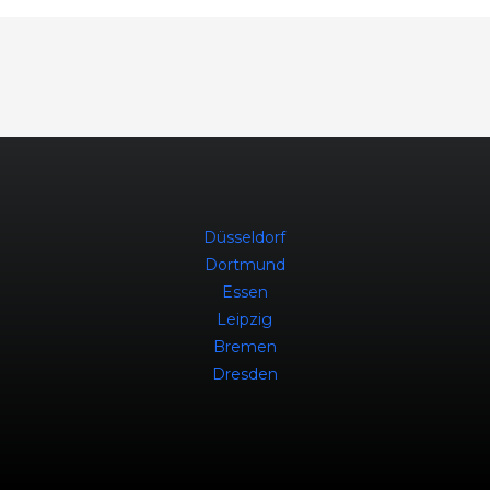
Düsseldorf
Dortmund
Essen
Leipzig
Bremen
Dresden