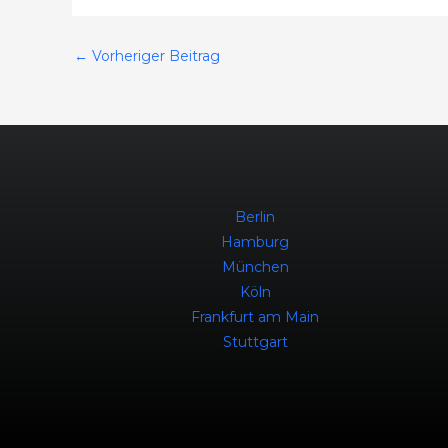
←
Vorheriger Beitrag
Berlin
Hamburg
München
Köln
Frankfurt am Main
Stuttgart