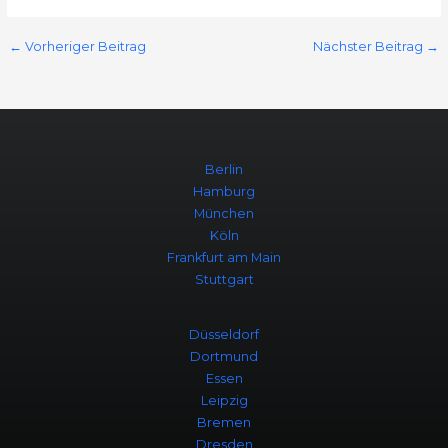
←
Vorheriger Beitrag
Nächster Beitrag
→
Berlin
Hamburg
München
Köln
Frankfurt am Main
Stuttgart
Düsseldorf
Dortmund
Essen
Leipzig
Bremen
Dresden