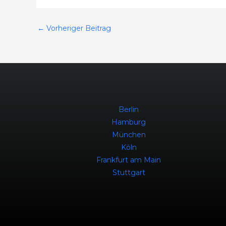
←
Vorheriger Beitrag
Berlin
Hamburg
München
Köln
Frankfurt am Main
Stuttgart