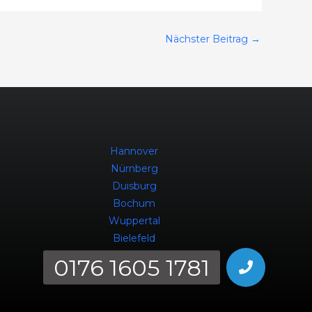
Nächster Beitrag
→
Hannover
Nürnberg
Duisburg
Bochum
Wuppertal
Bielefeld