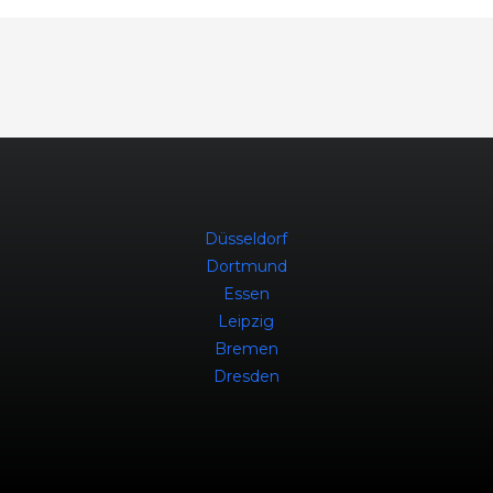
Düsseldorf
Dortmund
Essen
Leipzig
Bremen
Dresden