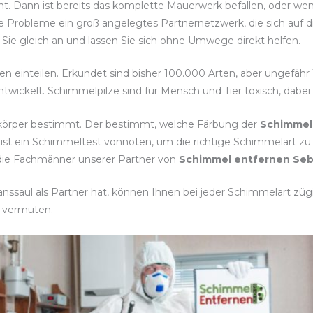
nnt. Dann ist bereits das komplette Mauerwerk befallen, oder w
e Probleme ein groß angelegtes Partnernetzwerk, die sich auf 
Sie gleich an und lassen Sie sich ohne Umwege direkt helfen.
ten einteilen. Erkundet sind bisher 100.000 Arten, aber ungefäh
twickelt. Schimmelpilze sind für Mensch und Tier toxisch, dabe
tkörper bestimmt. Der bestimmt, welche Färbung der
Schimmel
 ist ein Schimmeltest vonnöten, um die richtige Schimmelar
 die Fachmänner unserer Partner von
Schimmel entfernen Seb
nssaul als Partner hat, können Ihnen bei jeder Schimmelart zügi
 vermuten.