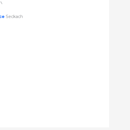
n.
ice
Seckach