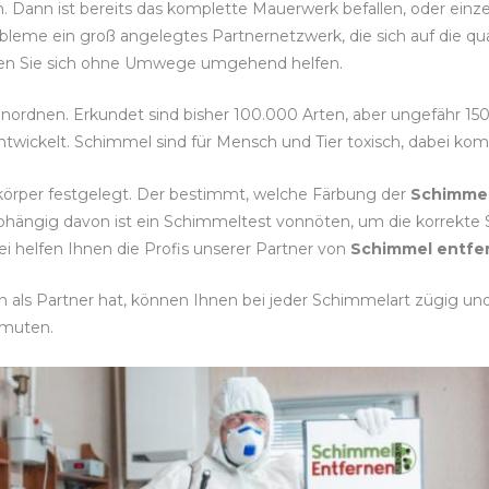
. Dann ist bereits das komplette Mauerwerk befallen, oder einz
bleme ein groß angelegtes Partnernetzwerk, die sich auf die q
lassen Sie sich ohne Umwege umgehend helfen.
einordnen. Erkundet sind bisher 100.000 Arten, aber ungefähr 15
twickelt. Schimmel sind für Mensch und Tier toxisch, dabei ko
körper festgelegt. Der bestimmt, welche Färbung der
Schimme
bhängig davon ist ein Schimmeltest vonnöten, um die korrek
i helfen Ihnen die Profis unserer Partner von
Schimmel entfe
als Partner hat, können Ihnen bei jeder Schimmelart zügig und 
rmuten.