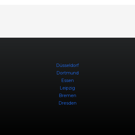
Düsseldorf
Dortmund
Essen
Leipzig
Bremen
Dresden