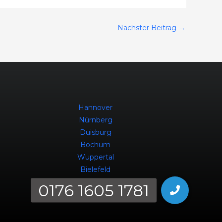
Nächster Beitrag
→
Hannover
Nürnberg
Duisburg
Bochum
Wuppertal
Bielefeld