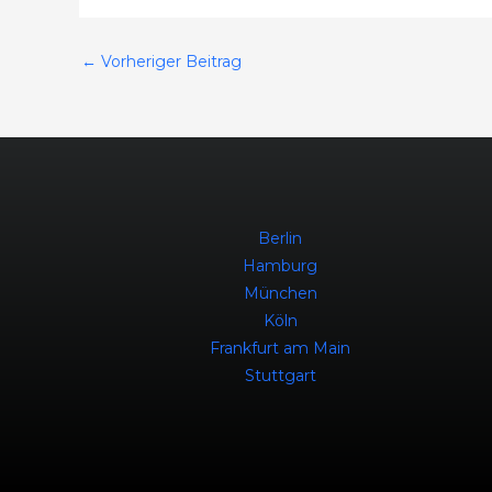
←
Vorheriger Beitrag
Berlin
Hamburg
München
Köln
Frankfurt am Main
Stuttgart