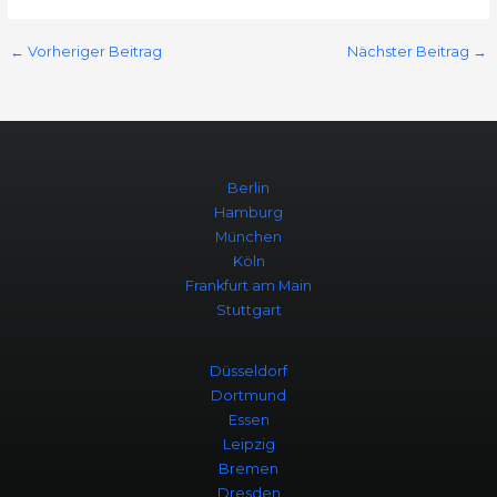
←
Vorheriger Beitrag
Nächster Beitrag
→
Berlin
Hamburg
München
Köln
Frankfurt am Main
Stuttgart
Düsseldorf
Dortmund
Essen
Leipzig
Bremen
Dresden