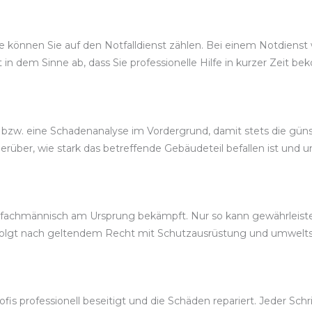
 können Sie auf den Notfalldienst zählen. Bei einem Notdienst 
t in dem Sinne ab, dass Sie professionelle Hilfe in kurzer Zeit 
, bzw. eine Schadenanalyse im Vordergrund, damit stets die gü
über, wie stark das betreffende Gebäudeteil befallen ist und u
achmännisch am Ursprung bekämpft. Nur so kann gewährleistet 
rfolgt nach geltendem Recht mit Schutzausrüstung und umwelt
s professionell beseitigt und die Schäden repariert. Jeder Schrit