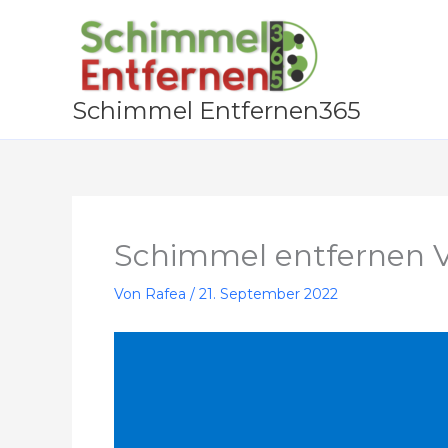
Zum
Inhalt
springen
Schimmel Entfernen365
Schimmel entfernen V
Von
Rafea
/
21. September 2022