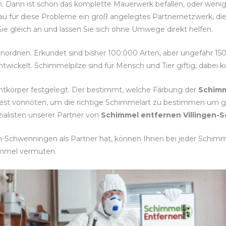
n. Dann ist schon das komplette Mauerwerk befallen, oder weni
u für diese Probleme ein groß angelegtes Partnernetzwerk, die s
ie gleich an und lassen Sie sich ohne Umwege direkt helfen.
einordnen. Erkundet sind bisher 100.000 Arten, aber ungefähr 15
twickelt. Schimmelpilze sind für Mensch und Tier giftig, dabei
htkörper festgelegt. Der bestimmt, welche Färbung der
Schim
test vonnöten, um die richtige Schimmelart zu bestimmen um
zialisten unserer Partner von
Schimmel entfernen Villingen
n-Schwenningen als Partner hat, können Ihnen bei jeder Schimmel
immel vermuten.