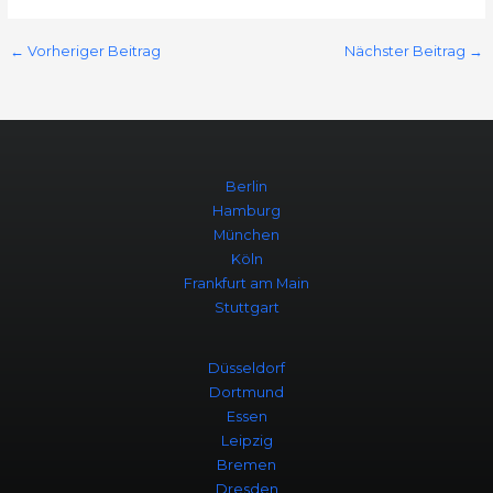
←
Vorheriger Beitrag
Nächster Beitrag
→
Berlin
Hamburg
München
Köln
Frankfurt am Main
Stuttgart
Düsseldorf
Dortmund
Essen
Leipzig
Bremen
Dresden