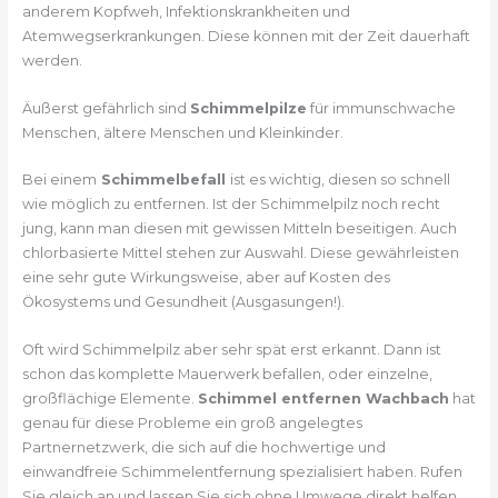
anderem Kopfweh, Infektionskrankheiten und
Atemwegserkrankungen. Diese können mit der Zeit dauerhaft
werden.
Äußerst gefährlich sind
Schimmelpilze
für immunschwache
Menschen, ältere Menschen und Kleinkinder.
Bei einem
Schimmelbefall
ist es wichtig, diesen so schnell
wie möglich zu entfernen. Ist der Schimmelpilz noch recht
jung, kann man diesen mit gewissen Mitteln beseitigen. Auch
chlorbasierte Mittel stehen zur Auswahl. Diese gewährleisten
eine sehr gute Wirkungsweise, aber auf Kosten des
Ökosystems und Gesundheit (Ausgasungen!).
Oft wird Schimmelpilz aber sehr spät erst erkannt. Dann ist
schon das komplette Mauerwerk befallen, oder einzelne,
großflächige Elemente.
Schimmel entfernen Wachbach
hat
genau für diese Probleme ein groß angelegtes
Partnernetzwerk, die sich auf die hochwertige und
einwandfreie Schimmelentfernung spezialisiert haben. Rufen
Sie gleich an und lassen Sie sich ohne Umwege direkt helfen.