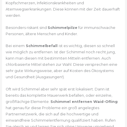
Kopfschmerzen, Infektionskrankheiten und
Atemwegserkrankungen. Diese können mit der Zeit dauerhaft
werden.
Besonders riskant sind
Schimmelpilze
für immunschwache
Personen, ältere Menschen und Kinder.
Bei einem
Schimmelbefall
ist es wichtig, diesen so schnell
wie möglich zu entfernen. Ist der Schimmel noch recht jung,
kann man diesen mit bestimmten Mitteln entfernen. Auch
chlorbasierte Mittel stehen zur Wahl. Diese versprechen eine
sehr gute Wirkungsweise, aber auf Kosten des Ökosystems
und Gesundheit (Ausgasungen!).
Oft wird Schimmel aber sehr spät erst lokalisiert. Dann ist
bereits das komplette Mauerwerk befallen, oder einzelne,
großflächige Elemente.
Schimmel entfernen Waid-Ofling
hat genau für diese Probleme ein groß angelegtes
Partnernetzwerk, die sich auf die hochwertige und
einwandfreie Schimmelentfernung qualifiziert haben. Rufen
Sie gleich an und lassen Sie sich ohne Umwege umgehend