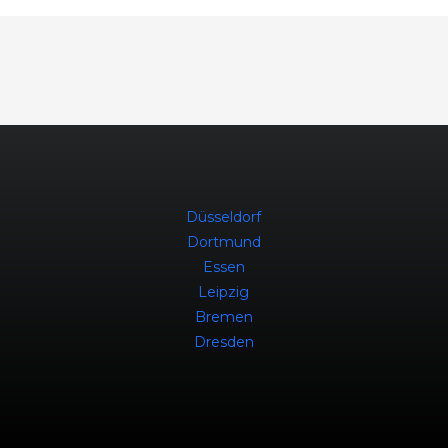
Düsseldorf
Dortmund
Essen
Leipzig
Bremen
Dresden