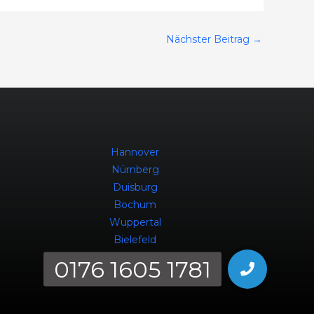
Nächster Beitrag
→
Hannover
Nürnberg
Duisburg
Bochum
Wuppertal
Bielefeld