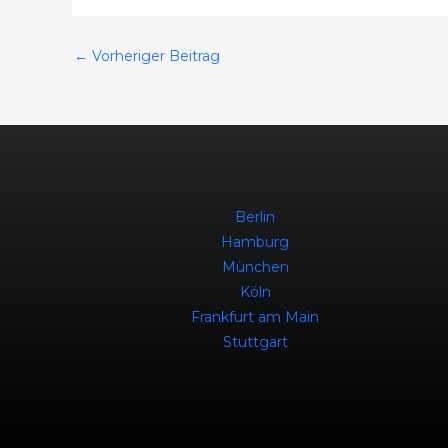
←
Vorheriger Beitrag
Berlin
Hamburg
München
Köln
Frankfurt am Main
Stuttgart