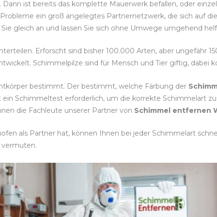
rt. Dann ist bereits das komplette Mauerwerk befallen, oder einz
 Probleme ein groß angelegtes Partnernetzwerk, die sich auf di
n Sie gleich an und lassen Sie sich ohne Umwege umgehend helf
nterteilen. Erforscht sind bisher 100.000 Arten, aber ungefähr 1
twickelt. Schimmelpilze sind für Mensch und Tier giftig, dabei
chtkörper bestimmt. Der bestimmt, welche Färbung der
Schimm
t ein Schimmeltest erforderlich, um die korrekte Schimmelar
Ihnen die Fachleute unserer Partner von
Schimmel entfernen 
fen als Partner hat, können Ihnen bei jeder Schimmelart schnell
 vermuten.