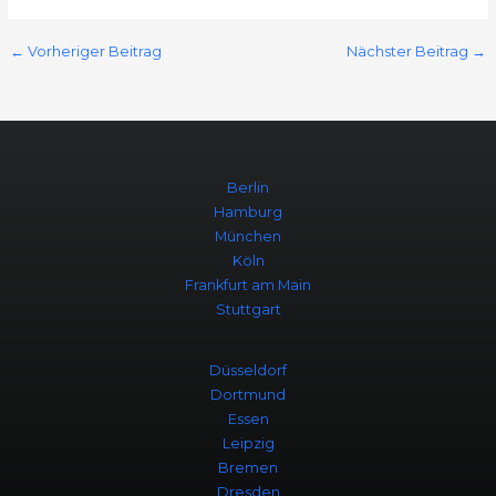
←
Vorheriger Beitrag
Nächster Beitrag
→
Berlin
Hamburg
München
Köln
Frankfurt am Main
Stuttgart
Düsseldorf
Dortmund
Essen
Leipzig
Bremen
Dresden