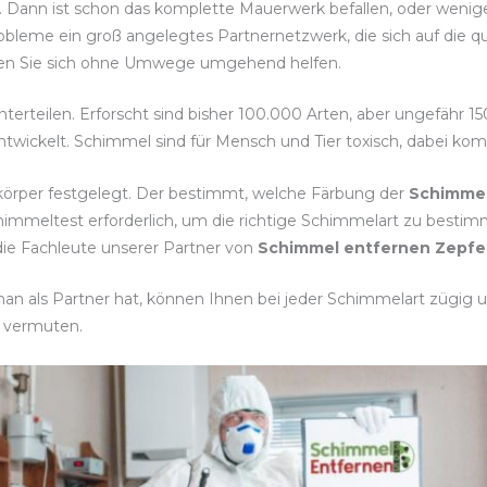
t. Dann ist schon das komplette Mauerwerk befallen, oder wenig
obleme ein groß angelegtes Partnernetzwerk, die sich auf die q
lassen Sie sich ohne Umwege umgehend helfen.
nterteilen. Erforscht sind bisher 100.000 Arten, aber ungefähr 1
twickelt. Schimmel sind für Mensch und Tier toxisch, dabei ko
körper festgelegt. Der bestimmt, welche Färbung der
Schimmel
chimmeltest erforderlich, um die richtige Schimmelart zu be
die Fachleute unserer Partner von
Schimmel entfernen Zepf
n als Partner hat, können Ihnen bei jeder Schimmelart zügig un
 vermuten.