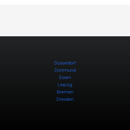
Düsseldorf
Dortmund
Essen
Leipzig
Bremen
Dresden