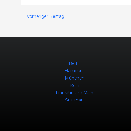
←
Vorheriger Beitrag
Berlin
Hamburg
München
Köln
Frankfurt am Main
Stuttgart