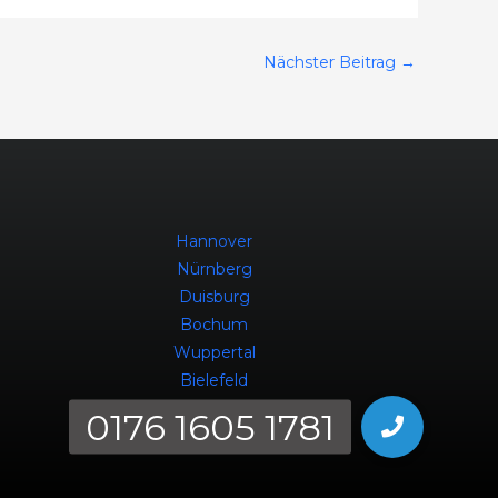
Nächster Beitrag
→
Hannover
Nürnberg
Duisburg
Bochum
Wuppertal
Bielefeld