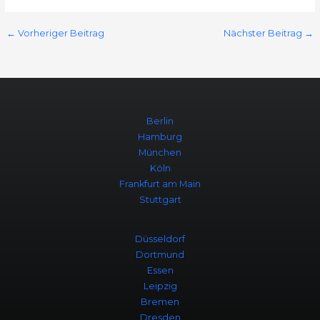
←
Vorheriger Beitrag
Nächster Beitrag
→
Berlin
Hamburg
München
Köln
Frankfurt am Main
Stuttgart
Düsseldorf
Dortmund
Essen
Leipzig
Bremen
Dresden