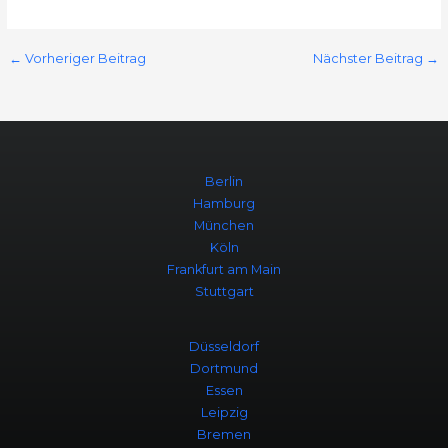
←
Vorheriger Beitrag
Nächster Beitrag
→
Berlin
Hamburg
München
Köln
Frankfurt am Main
Stuttgart
Düsseldorf
Dortmund
Essen
Leipzig
Bremen