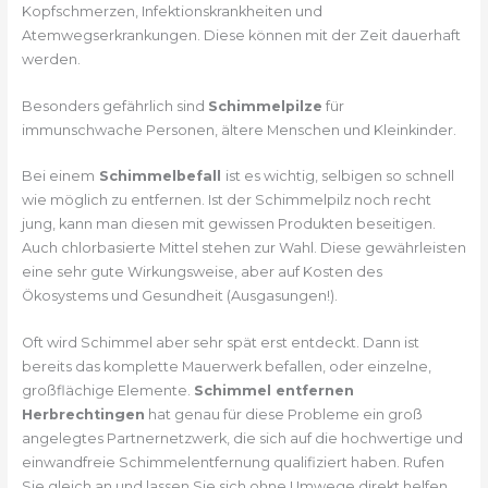
Kopfschmerzen, Infektionskrankheiten und
Atemwegserkrankungen. Diese können mit der Zeit dauerhaft
werden.
Besonders gefährlich sind
Schimmelpilze
für
immunschwache Personen, ältere Menschen und Kleinkinder.
Bei einem
Schimmelbefall
ist es wichtig, selbigen so schnell
wie möglich zu entfernen. Ist der Schimmelpilz noch recht
jung, kann man diesen mit gewissen Produkten beseitigen.
Auch chlorbasierte Mittel stehen zur Wahl. Diese gewährleisten
eine sehr gute Wirkungsweise, aber auf Kosten des
Ökosystems und Gesundheit (Ausgasungen!).
Oft wird Schimmel aber sehr spät erst entdeckt. Dann ist
bereits das komplette Mauerwerk befallen, oder einzelne,
großflächige Elemente.
Schimmel entfernen
Herbrechtingen
hat genau für diese Probleme ein groß
angelegtes Partnernetzwerk, die sich auf die hochwertige und
einwandfreie Schimmelentfernung qualifiziert haben. Rufen
Sie gleich an und lassen Sie sich ohne Umwege direkt helfen.