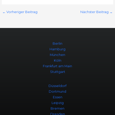
←
Vorheriger Beitrag
Nächster Beitrag
→
Berlin
Hamburg
München
Köln
Frankfurt am Main
Stuttgart
Düsseldorf
Dortmund
Essen
Leipzig
Bremen
Dresden