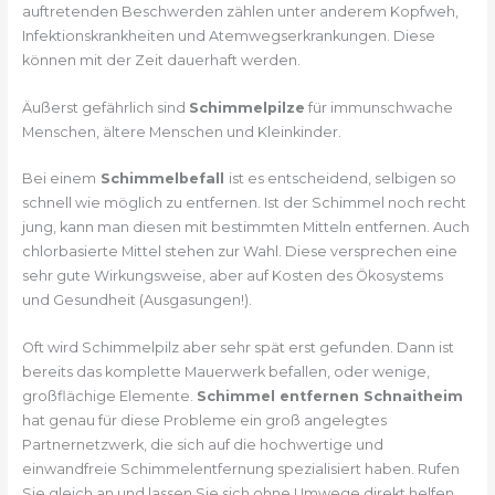
auftretenden Beschwerden zählen unter anderem Kopfweh,
Infektionskrankheiten und Atemwegserkrankungen. Diese
können mit der Zeit dauerhaft werden.
Äußerst gefährlich sind
Schimmelpilze
für immunschwache
Menschen, ältere Menschen und Kleinkinder.
Bei einem
Schimmelbefall
ist es entscheidend, selbigen so
schnell wie möglich zu entfernen. Ist der Schimmel noch recht
jung, kann man diesen mit bestimmten Mitteln entfernen. Auch
chlorbasierte Mittel stehen zur Wahl. Diese versprechen eine
sehr gute Wirkungsweise, aber auf Kosten des Ökosystems
und Gesundheit (Ausgasungen!).
Oft wird Schimmelpilz aber sehr spät erst gefunden. Dann ist
bereits das komplette Mauerwerk befallen, oder wenige,
großflächige Elemente.
Schimmel entfernen Schnaitheim
hat genau für diese Probleme ein groß angelegtes
Partnernetzwerk, die sich auf die hochwertige und
einwandfreie Schimmelentfernung spezialisiert haben. Rufen
Sie gleich an und lassen Sie sich ohne Umwege direkt helfen.