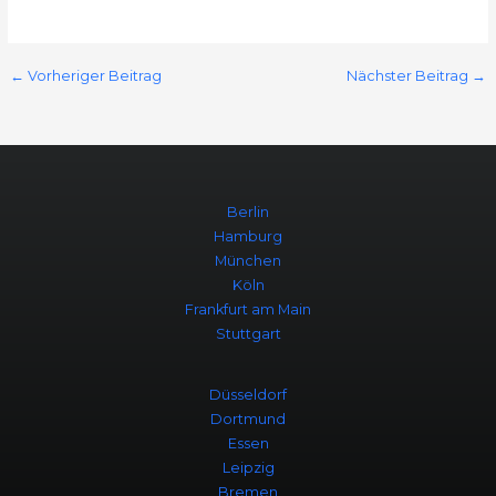
←
Vorheriger Beitrag
Nächster Beitrag
→
Berlin
Hamburg
München
Köln
Frankfurt am Main
Stuttgart
Düsseldorf
Dortmund
Essen
Leipzig
Bremen