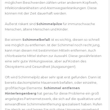
möglichen Beschwerden zählen unter anderem Kopfweh,
Infektionskrankheiten und Atemwegserkrankungen. Diese
können mit der Zeit dauerhaft werden.
Äußerst riskant sind
Schimmelpilze
für immunschwache
Menschen, ältere Menschen und Kinder.
Bei einem
Schimmelbefall
ist es wichtig, diesen so schnell
wie möglich zu entfernen. Ist der Schimmel noch recht jung,
kann man diesen mit bestimmten Mitteln entfernen. Auch
chlorbasierte Mittel stehen zur Auswahl. Diese gewährleisten
eine sehr gute Wirkungsweise, aber auf Kosten des
Ökosystems und Gesundheit (Ausgasungen!).
Oft wird Schimmelpilz aber sehr spät erst gefunden. Dann ist
bereits das komplette Mauerwerk befallen, oder einzelne,
großflächige Elemente.
Schimmel entfernen
Hinterlengenberg
hat genau für diese Probleme ein groß
angelegtes Partnernetzwerk, die sich auf die qualitative und
einwandfreie Schimmelentfernung spezialisiert haben. Rufen
Sie gleich an und lassen Sie sich ohne Umwege umgehend