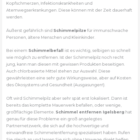
Kopfschmerzen, Infektionskrankheiten und
Atemwegserkrankungen. Diese können mit der Zeit dauerhaft
werden.
Äußerst gefährlich sind
Schimmelpilze
für immunschwache
Personen, ältere Menschen und Kleinkinder.
Bei einem
Schimmelbefall
ist es wichtig, selbigen so schnell
wie möglich zu entfernen. Ist der Schimmelpilz noch recht
jung, kann man diesen mit gewissen Produkten beseitigen.
Auch chlorbasierte Mittel stehen zur Auswahl. Diese
gewährleisten eine sehr gute Wirkungsweise, aber auf Kosten
des Ökosystems und Gesundheit (Ausgasungen!).
Oft wird Schimmelpilz aber sehr spät erst lokalisiert. Dann ist
bereits das komplette Mauerwerk befallen, oder wenige,
großflächige Elemente.
Schimmel entfernen Igelsberg
hat
genau für diese Probleme ein groß angelegtes
Partnernetzwerk, die sich auf die hochwertige und
einwandfreie Schimmelentfernung spezialisiert haben. Rufen
Sie gleich an und lassen Sie sich ohne Umwege direkt helfen.