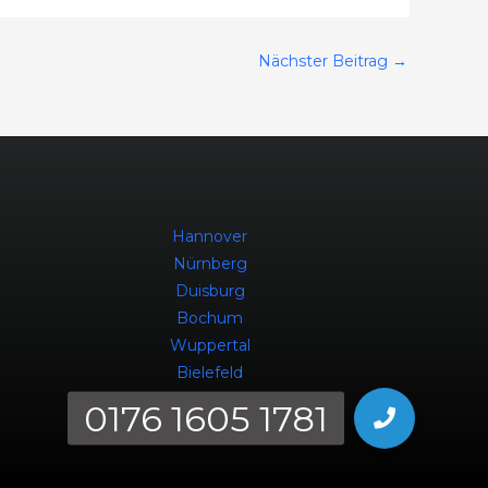
Nächster Beitrag
→
Hannover
Nürnberg
Duisburg
Bochum
Wuppertal
Bielefeld