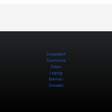
Düsseldorf
Dortmund
Essen
Leipzig
Bremen
Dresden