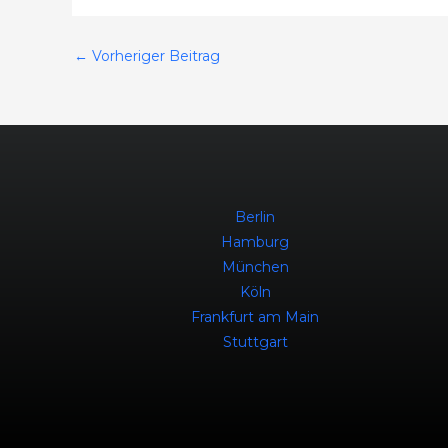
←
Vorheriger Beitrag
Berlin
Hamburg
München
Köln
Frankfurt am Main
Stuttgart