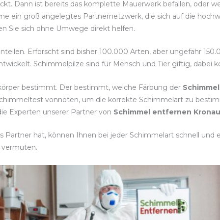
eckt. Dann ist bereits das komplette Mauerwerk befallen, oder 
me ein groß angelegtes Partnernetzwerk, die sich auf die hoc
ssen Sie sich ohne Umwege direkt helfen.
inteilen. Erforscht sind bisher 100.000 Arten, aber ungefähr 15
twickelt. Schimmelpilze sind für Mensch und Tier giftig, dabei
tkörper bestimmt. Der bestimmt, welche Färbung der
Schimmel
 Schimmeltest vonnöten, um die korrekte Schimmelart zu be
die Experten unserer Partner von
Schimmel entfernen Krona
 Partner hat, können Ihnen bei jeder Schimmelart schnell und ef
 vermuten.