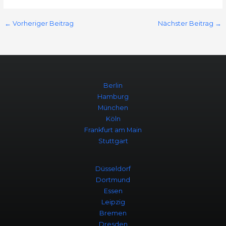
←
Vorheriger Beitrag
Nächster Beitrag
→
Berlin
Hamburg
München
Köln
Frankfurt am Main
Stuttgart
Düsseldorf
Dortmund
Essen
Leipzig
Bremen
Dresden